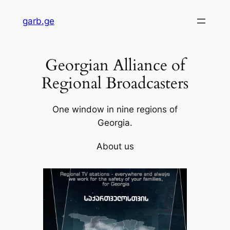
Skip
garb.ge
to
content
Georgian Alliance of
Regional Broadcasters
One window in nine regions of
Georgia.
About us