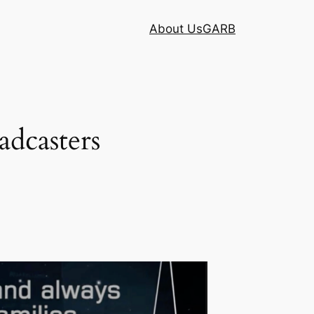
About Us
GARB
adcasters