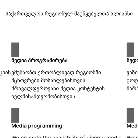
საქართველოს რეგიონულ მაუწყებელთა ალიანსი
მედია პროგრამირება
მედ
ციის
ვმუშაობთ ერთობლივად რეგიონში
ვაზ
მცხოვრები მოსახლებისთვის
ცოდ
მრავალფეროვანი მედია კონტენტის
წარ
ხელმისაწდვომობისთვის
Media programming
Medi
We promote the availability of diverse media
We s