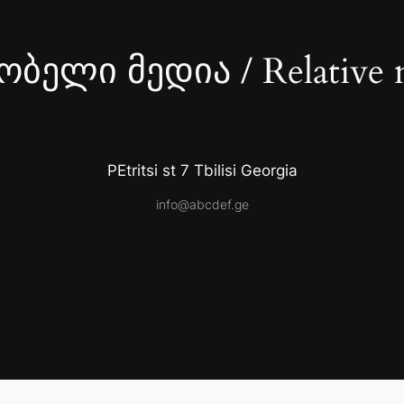
ბელი მედია / Relative 
PEtritsi st 7 Tbilisi Georgia
info@abcdef.ge