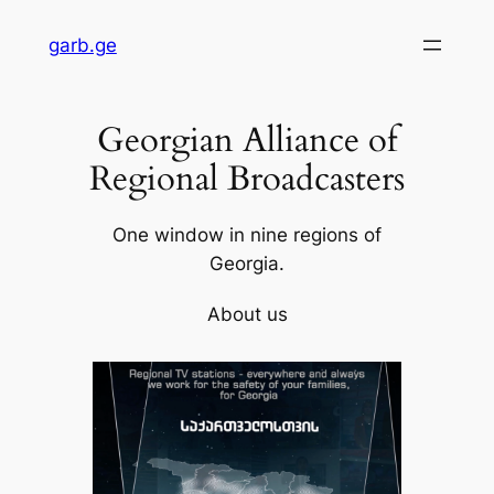
Skip
garb.ge
to
content
Georgian Alliance of
Regional Broadcasters
One window in nine regions of
Georgia.
About us