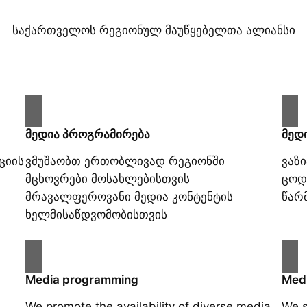
საქართველოს რეგიონულ მაუწყებელთა ალიანსი
მედია პროგრამირება
მედ
ციის
ვმუშაობთ ერთობლივად რეგიონში
ვაზ
მცხოვრები მოსახლებისთვის
ცოდ
მრავალფეროვანი მედია კონტენტის
წარ
ხელმისაწდვომობისთვის
Media programming
Medi
We promote the availability of diverse media
We s