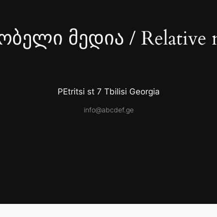
ბელი მედია / Relative 
PEtritsi st 7 Tbilisi Georgia
info@abcdef.ge