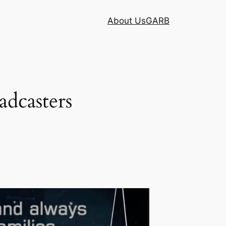
About Us
GARB
adcasters