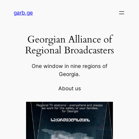
Skip
garb.ge
to
content
Georgian Alliance of
Regional Broadcasters
One window in nine regions of
Georgia.
About us